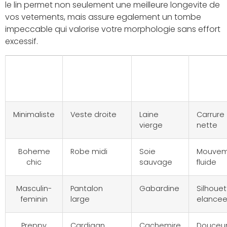
le lin permet non seulement une meilleure longevite de
vos vetements, mais assure egalement un tombe
impeccable qui valorise votre morphologie sans effort
excessif.
Style
Piece
Matiere
Effet
vise
maitresse
ideale
produ
Minimaliste
Veste droite
Laine
Carrure
vierge
nette
Boheme
Robe midi
Soie
Mouvem
chic
sauvage
fluide
Masculin-
Pantalon
Gabardine
Silhouet
feminin
large
elance
Preppy
Cardigan
Cachemire
Douceu