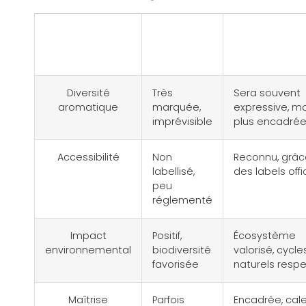
Aspect
Vin
Vin
naturel
biodynam
Diversité
Très
Sera souvent
aromatique
marquée,
expressive, ma
imprévisible
plus encadré
Accessibilité
Non
Reconnu, grâc
labellisé,
des labels offi
peu
réglementé
Impact
Positif,
Écosystème
environnemental
biodiversité
valorisé, cycle
favorisée
naturels resp
Maîtrise
Parfois
Encadrée, cale