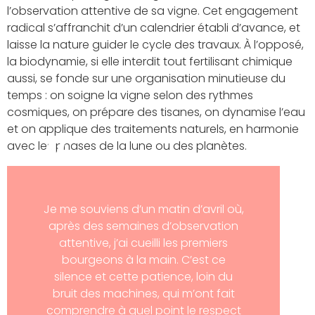
l’observation attentive de sa vigne. Cet engagement
radical s’affranchit d’un calendrier établi d’avance, et
laisse la nature guider le cycle des travaux. À l’opposé,
la biodynamie, si elle interdit tout fertilisant chimique
aussi, se fonde sur une organisation minutieuse du
temps : on soigne la vigne selon des rythmes
cosmiques, on prépare des tisanes, on dynamise l’eau
et on applique des traitements naturels, en harmonie
avec les phases de la lune ou des planètes.
Je me souviens d’un matin d’avril où,
après des semaines d’observation
attentive, j’ai cueilli les premiers
bourgeons à la main. C’est ce
silence et cette patience, loin du
bruit des machines, qui m’ont fait
comprendre à quel point le respect