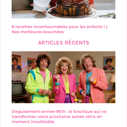
8 recettes incontournables pour les enfants ! |
Nos meilleures bouchées
ARTICLES RÉCENTS
Deguisement-annee-80.fr : la boutique qui va
transformer votre prochaine soirée rétro en
moment inoubliable