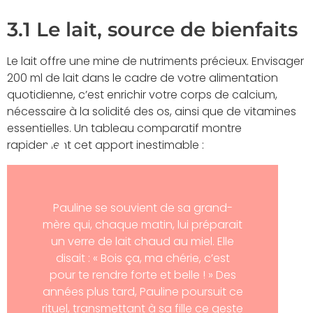
3.1 Le lait, source de bienfaits
Le lait offre une mine de nutriments précieux. Envisager
200 ml de lait dans le cadre de votre alimentation
quotidienne, c’est enrichir votre corps de calcium,
nécessaire à la solidité des os, ainsi que de vitamines
essentielles. Un tableau comparatif montre
rapidement cet apport inestimable :
Pauline se souvient de sa grand-
mère qui, chaque matin, lui préparait
un verre de lait chaud au miel. Elle
disait : « Bois ça, ma chérie, c’est
pour te rendre forte et belle ! » Des
années plus tard, Pauline poursuit ce
rituel, transmettant à sa fille ce geste