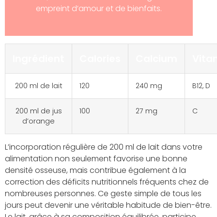
empreint d’amour et de bienfaits.
Ingrédient
Calories
Calcium
Vita
200 ml de lait
120
240 mg
B12, D
200 ml de jus
100
27 mg
C
d’orange
L’incorporation régulière de 200 ml de lait dans votre
alimentation non seulement favorise une bonne
densité osseuse, mais contribue également à la
correction des déficits nutritionnels fréquents chez de
nombreuses personnes. Ce geste simple de tous les
jours peut devenir une véritable habitude de bien-être.
Le lait, grâce à sa composition équilibrée, participe