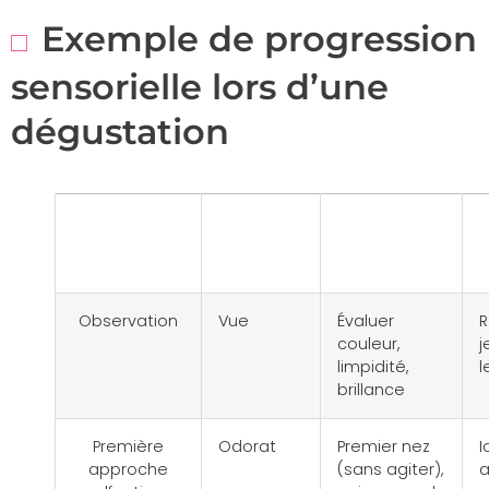
Exemple de progression
sensorielle lors d’une
dégustation
Séquence
Sens
Activité
sollicité
proposée
Observation
Vue
Évaluer
R
couleur,
j
limpidité,
l
brillance
Première
Odorat
Premier nez
I
approche
(sans agiter),
a