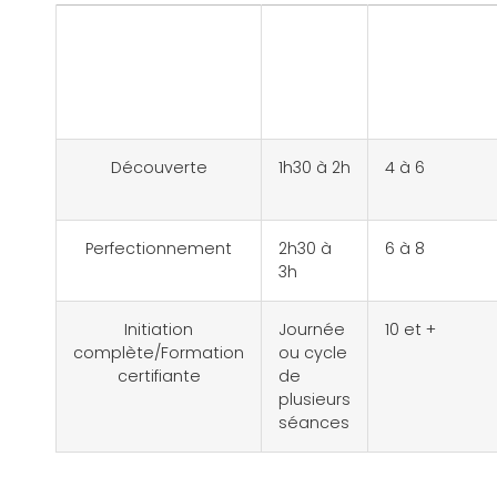
Format
Durée
Nombre
de vins
dégustés
Découverte
1h30 à 2h
4 à 6
Perfectionnement
2h30 à
6 à 8
3h
Initiation
Journée
10 et +
complète/Formation
ou cycle
certifiante
de
plusieurs
séances