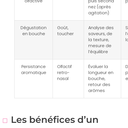
olfactive
puis second
p
nez (après
agitation)
Dégustation
Goût,
Analyse des
S
en bouche
toucher
saveurs, de
l
la texture,
l
mesure de
l’équilibre
Persistance
Olfactif
Évaluer la
D
aromatique
retro-
longueur en
p
nasal
bouche,
e
retour des
arômes
Les bénéfices d’un