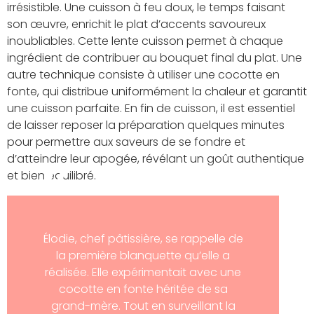
irrésistible. Une cuisson à feu doux, le temps faisant
son œuvre, enrichit le plat d’accents savoureux
inoubliables. Cette lente cuisson permet à chaque
ingrédient de contribuer au bouquet final du plat. Une
autre technique consiste à utiliser une cocotte en
fonte, qui distribue uniformément la chaleur et garantit
une cuisson parfaite. En fin de cuisson, il est essentiel
de laisser reposer la préparation quelques minutes
pour permettre aux saveurs de se fondre et
d’atteindre leur apogée, révélant un goût authentique
et bien équilibré.
Élodie, chef pâtissière, se rappelle de
la première blanquette qu’elle a
réalisée. Elle expérimentait avec une
cocotte en fonte héritée de sa
grand-mère. Tout en surveillant la