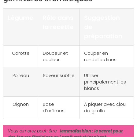
Légume
Rôle dans
Suggestion
la recette
de
préparation
Carotte
Douceur et
Couper en
couleur
rondelles fines
Poireau
Saveur subtile
Utiliser
principalement les
blancs
Oignon
Base
À piquer avec clou
d’arômes
de girofle
Vous aimerez peut-être :
Iemmafashion : le secret pour