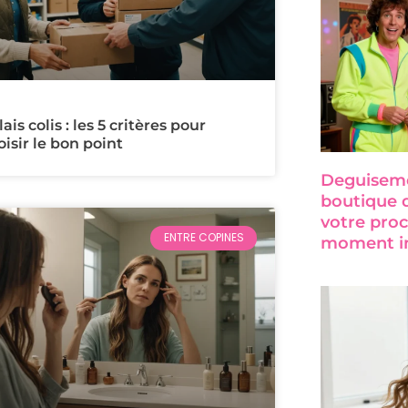
ais colis : les 5 critères pour
oisir le bon point
Deguiseme
boutique 
votre proc
ENTRE COPINES
moment in