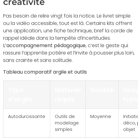
créativité
Pas besoin de relire vingt fois la notice. Le livret simple
ou la vidéo accessible, tout est là. Certains kits offrent
une application, une fiche technique, bref la corde de
rappel idéale dans la tempête d’incertitudes.
L’accompagnement pédagogique
, c’est le geste qui
rassure l’apprentie potière et l’invite à pousser plus loin,
sans crainte et sans solitude.
Tableau comparatif argile et outils
Type
Matériel
Solidité
Usa
d’argile
requis
typi
Autodurcissante
Outils de
Moyenne
Initiati
modelage
déco, 
simples
objet