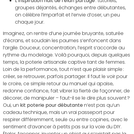
L’inspiration naît de l’élan partagé
: tutoriels,
groupes déjantés, échanges entre débutantes,
on célèbre l’imparfait et l’envie d’oser, un peu
chaque jour.
Imaginez, on rentre d’une journée bruyante, saturée
d’écrans, et soudain les paumes s’enfoncent dans
l’argile. Douceur, concentration, l’esprit s’accorde au
rythme du modelage. Voilà pourquoi, depuis quelques
temps, la poterie artisanale captive tant de femmes.
Loin de la performance, tout n’est que plaisir simple :
créer, se retrouver, parfois partager. Il faut le voir pour
le croire, ce simple retour au manuel qui apaise,
redonne confiance, fait vibrer la fierté de façonner, de
décorer, de manipuler – faut-il se le dire plus souvent ?
Oui, un
kit poterie pour débutante
n’est pas qu’un
cadeau technique, mais un vrai passeport pour
respirer différemment, seule ou entre copines, avec le
sentiment d’avancer à petits pas sur la voie du DIY.
Étaler, façonner, inventer un objet qui n’existait pas la