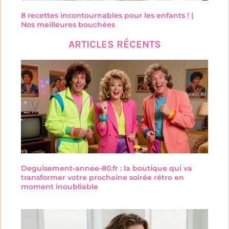
8 recettes incontournables pour les enfants ! |
Nos meilleures bouchées
ARTICLES RÉCENTS
Deguisement-annee-80.fr : la boutique qui va
transformer votre prochaine soirée rétro en
moment inoubliable