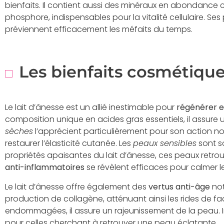
bienfaits. Il contient aussi des minéraux en abondance
phosphore, indispensables pour la vitalité cellulaire. Se
préviennent efficacement les méfaits du temps.
Les bienfaits cosmétiqu
Le lait d’ânesse est un allié inestimable pour
régénérer e
composition unique en acides gras essentiels, il assure
sèches
l’apprécient particulièrement pour son action no
restaurer l’élasticité cutanée. Les
peaux sensibles
sont s
propriétés apaisantes du lait d’ânesse, ces peaux retrou
anti-inflammatoires
se révèlent efficaces pour calmer les
Le lait d’ânesse offre également des
vertus anti-âge
not
production de collagène, atténuant ainsi les rides de faço
endommagées, il assure un rajeunissement de la peau. In
pour celles cherchant à retrouver une peau éclatante.