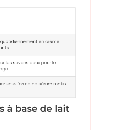
il d’utilisation
er quotidiennement en crème
ante
gier les savons doux pour le
yage
uer sous forme de sérum matin
 à base de lait