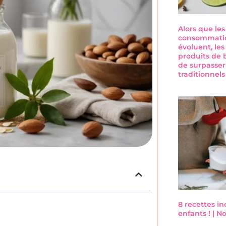
Alors que le
consommatio
évoluent, les
produits de 
de surpasser
traditionnel
8 recettes i
enfants ! | 