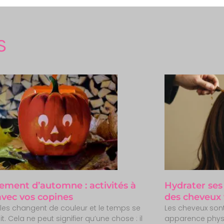
S
ment d’automne : activités à
Hydrater ses 
 avec vos copines
des cheveux 
illes changent de couleur et le temps se
Les cheveux sont
it. Cela ne peut signifier qu’une chose : il
apparence physiq