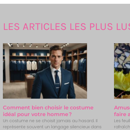
LES ARTICLES LES PLUS LU
Comment bien choisir le costume
Amuse
idéal pour votre homme ?
faire
Un costume ne se choisit jamais au hasard. Il
Les feu
représente souvent un langage silencieux dans
rafraîch