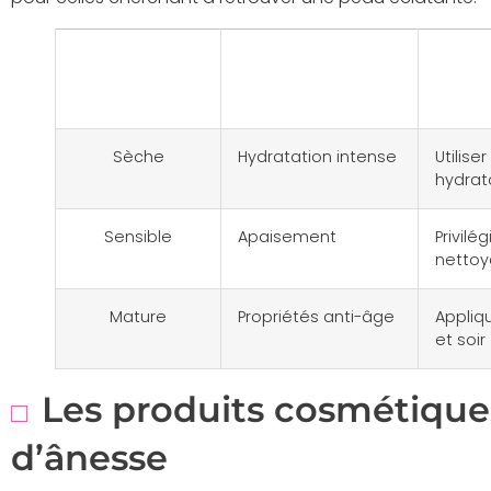
Type de
Bienfait
Conse
peau
principal
Sèche
Hydratation intense
Utilis
hydrat
Sensible
Apaisement
Privilé
netto
Mature
Propriétés anti-âge
Appliq
et soir
Les produits cosmétiques
d’ânesse