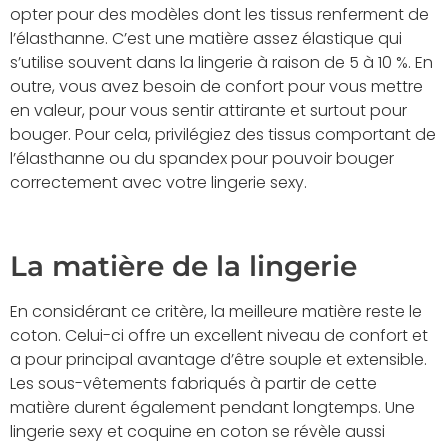
opter pour des modèles dont les tissus renferment de
l’élasthanne. C’est une matière assez élastique qui
s’utilise souvent dans la lingerie à raison de 5 à 10 %. En
outre, vous avez besoin de confort pour vous mettre
en valeur, pour vous sentir attirante et surtout pour
bouger. Pour cela, privilégiez des tissus comportant de
l’élasthanne ou du spandex pour pouvoir bouger
correctement avec votre lingerie sexy.
La matière de la lingerie
En considérant ce critère, la meilleure matière reste le
coton. Celui-ci offre un excellent niveau de confort et
a pour principal avantage d’être souple et extensible.
Les sous-vêtements fabriqués à partir de cette
matière durent également pendant longtemps. Une
lingerie sexy et coquine en coton se révèle aussi