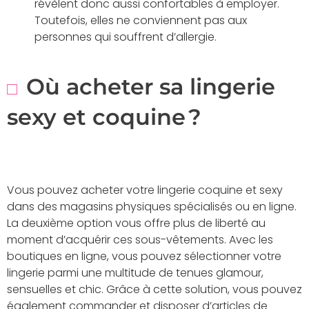
révèlent donc aussi confortables à employer.
Toutefois, elles ne conviennent pas aux
personnes qui souffrent d’allergie.
Où acheter sa lingerie
sexy et coquine ?
Vous pouvez acheter votre lingerie coquine et sexy
dans des magasins physiques spécialisés ou en ligne.
La deuxième option vous offre plus de liberté au
moment d’acquérir ces sous-vêtements. Avec les
boutiques en ligne, vous pouvez sélectionner votre
lingerie parmi une multitude de tenues glamour,
sensuelles et chic. Grâce à cette solution, vous pouvez
également commander et disposer d’articles de