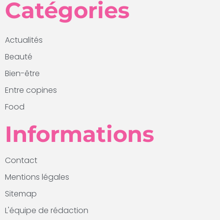
Catégories
Actualités
Beauté
Bien-être
Entre copines
Food
Informations
Contact
Mentions légales
Sitemap
L'équipe de rédaction