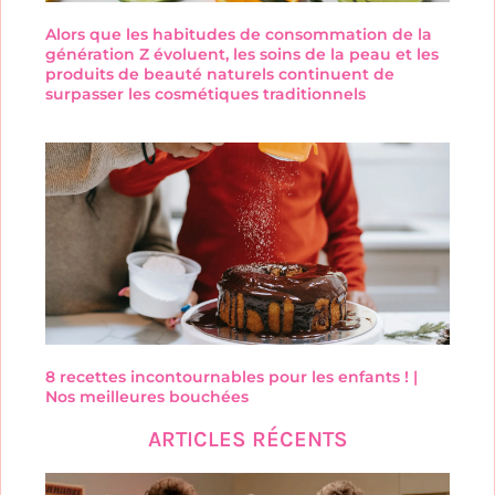
Alors que les habitudes de consommation de la
génération Z évoluent, les soins de la peau et les
produits de beauté naturels continuent de
surpasser les cosmétiques traditionnels
8 recettes incontournables pour les enfants ! |
Nos meilleures bouchées
ARTICLES RÉCENTS