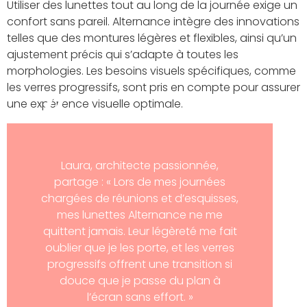
Utiliser des lunettes tout au long de la journée exige un
confort sans pareil. Alternance intègre des innovations
telles que des montures légères et flexibles, ainsi qu’un
ajustement précis qui s’adapte à toutes les
morphologies. Les besoins visuels spécifiques, comme
les verres progressifs, sont pris en compte pour assurer
une expérience visuelle optimale.
Laura, architecte passionnée,
partage : « Lors de mes journées
chargées de réunions et d’esquisses,
mes lunettes Alternance ne me
quittent jamais. Leur légèreté me fait
oublier que je les porte, et les verres
progressifs offrent une transition si
douce que je passe du plan à
l’écran sans effort. »