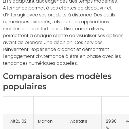
En s’adaptant aux exigences des temps modernes,
Alternance permet à ses clientes de découvrir et
d’interagir avec ses produits à distance. Des outils
numériques avancés, tels que des applications
mobiles et des interfaces utilisateur intuitives,
permettent à chaque cliente de visualiser ses options
avant de prendre une décision. Ces services
réinventent l’expérience d’achat et démontrent
l’engagement d’Alternance à être en phase avec les
tendances numériques actuelles.
Comparaison des modèles
populaires
Modèle
Couleur
Matériau
Prix
C
Alt25102
Marron
Acétate
29,90
V
€