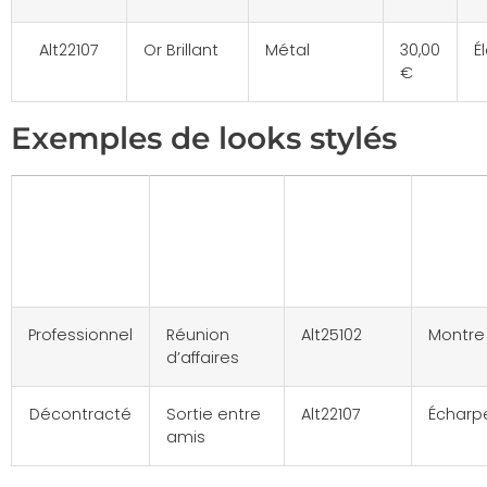
Alt22107
Or Brillant
Métal
30,00
É
€
Exemples de looks stylés
Style
Situation
Modèle
Acce
de
rec
lunettes
Professionnel
Réunion
Alt25102
Montre
d’affaires
Décontracté
Sortie entre
Alt22107
Écharp
amis