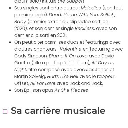
album solo) intitulé
Life Support
Ses singles sont entre autres :
Melodies
(son tout
premier single),
Dead, Home With You, Selfish,
Baby
(premier extrait du clip vidéo sorti en
2020),
et son dernier single
Reckless
, avec son
dernier clip sorti en 2021.
On peut citer parmi ses duos et featurings avec
d’autres chanteurs :
Valentine
en featuring avec
Cody Simpson,
Blame It On Love
avec David
Guetta (elle a participé à l’album),
All Day an
Night,
titre composé avec avec Jax Jones et
Martin Solveig,
Hurts Like Hell
avec le rappeur
Offset,
All For Love
avec Jack and Jack.
Son Ep : son opus
As She Pleases
Sa carrière musicale